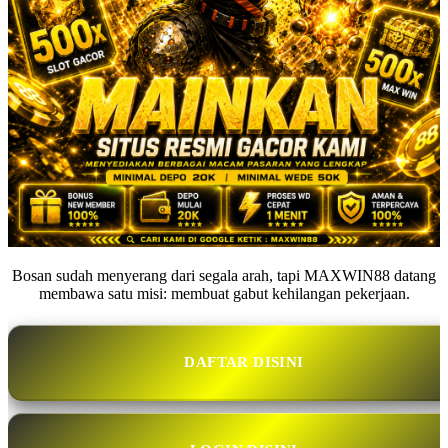
Bosan sudah menyerang dari segala arah, tapi MAXWIN88 datang
membawa satu misi: membuat gabut kehilangan pekerjaan.
DAFTAR DISINI