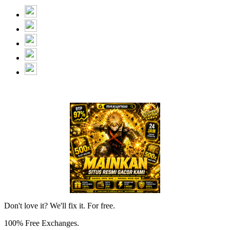
Don't love it? We'll fix it. For free.
100% Free Exchanges.