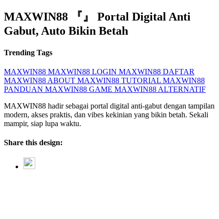
MAXWIN88 『』 Portal Digital Anti
Gabut, Auto Bikin Betah
Trending Tags
MAXWIN88
MAXWIN88 LOGIN
MAXWIN88 DAFTAR
MAXWIN88 ABOUT
MAXWIN88 TUTORIAL
MAXWIN88
PANDUAN
MAXWIN88 GAME
MAXWIN88 ALTERNATIF
MAXWIN88 hadir sebagai portal digital anti-gabut dengan tampilan
modern, akses praktis, dan vibes kekinian yang bikin betah. Sekali
mampir, siap lupa waktu.
Share this design: