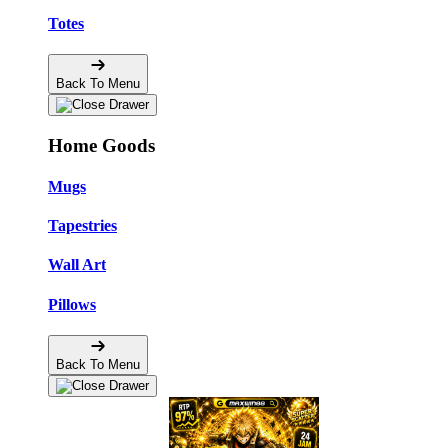
Totes
Back To Menu
Home Goods
Mugs
Tapestries
Wall Art
Pillows
Back To Menu