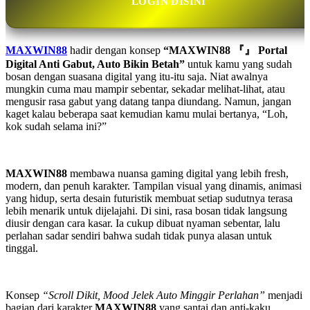
LOGIN DISINI
MAXWIN88
hadir dengan konsep
“MAXWIN88 『』 Portal
Digital Anti Gabut, Auto Bikin Betah”
untuk kamu yang sudah
bosan dengan suasana digital yang itu-itu saja. Niat awalnya
mungkin cuma mau mampir sebentar, sekadar melihat-lihat, atau
mengusir rasa gabut yang datang tanpa diundang. Namun, jangan
kaget kalau beberapa saat kemudian kamu mulai bertanya, “Loh,
kok sudah selama ini?”
MAXWIN88
membawa nuansa gaming digital yang lebih fresh,
modern, dan penuh karakter. Tampilan visual yang dinamis, animasi
yang hidup, serta desain futuristik membuat setiap sudutnya terasa
lebih menarik untuk dijelajahi. Di sini, rasa bosan tidak langsung
diusir dengan cara kasar. Ia cukup dibuat nyaman sebentar, lalu
perlahan sadar sendiri bahwa sudah tidak punya alasan untuk
tinggal.
Konsep
“Scroll Dikit, Mood Jelek Auto Minggir Perlahan”
menjadi
bagian dari karakter
MAXWIN88
yang santai dan anti-kaku.