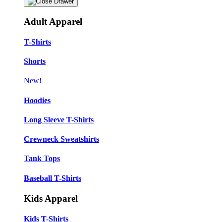
Adult Apparel
T-Shirts
Shorts
New!
Hoodies
Long Sleeve T-Shirts
Crewneck Sweatshirts
Tank Tops
Baseball T-Shirts
Kids Apparel
Kids T-Shirts