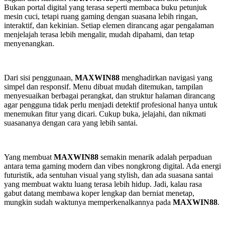
Bukan portal digital yang terasa seperti membaca buku petunjuk
mesin cuci, tetapi ruang gaming dengan suasana lebih ringan,
interaktif, dan kekinian. Setiap elemen dirancang agar pengalaman
menjelajah terasa lebih mengalir, mudah dipahami, dan tetap
menyenangkan.
Dari sisi penggunaan,
MAXWIN88
menghadirkan navigasi yang
simpel dan responsif. Menu dibuat mudah ditemukan, tampilan
menyesuaikan berbagai perangkat, dan struktur halaman dirancang
agar pengguna tidak perlu menjadi detektif profesional hanya untuk
menemukan fitur yang dicari. Cukup buka, jelajahi, dan nikmati
suasananya dengan cara yang lebih santai.
Yang membuat
MAXWIN88
semakin menarik adalah perpaduan
antara tema gaming modern dan vibes nongkrong digital. Ada energi
futuristik, ada sentuhan visual yang stylish, dan ada suasana santai
yang membuat waktu luang terasa lebih hidup. Jadi, kalau rasa
gabut datang membawa koper lengkap dan berniat menetap,
mungkin sudah waktunya memperkenalkannya pada
MAXWIN88
.