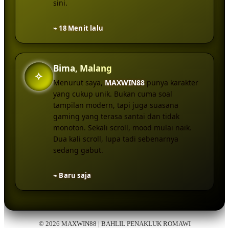
sini.
⌁ 18 Menit lalu
Bima, Malang
✧
Menurut saya,
MAXWIN88
punya karakter
yang cukup unik. Bukan cuma soal
tampilan modern, tapi juga suasana
gaming yang terasa santai dan tidak
monoton. Sekali scroll, mood mulai naik.
Dua kali scroll, lupa tadi sebenarnya
sedang gabut.
⌁ Baru saja
© 2026 MAXWIN88 | BAHLIL PENAKLUK ROMAWI